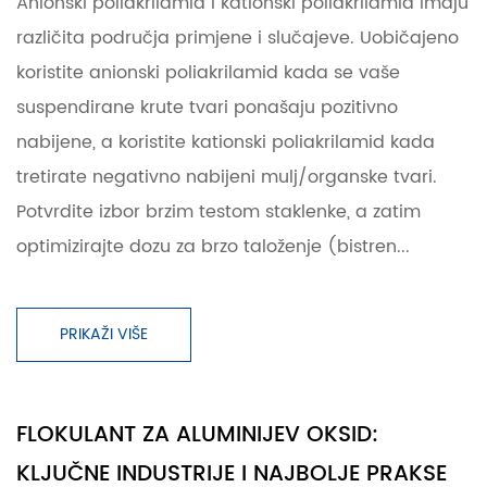
Anionski poliakrilamid i kationski poliakrilamid imaju
različita područja primjene i slučajeve. Uobičajeno
koristite anionski poliakrilamid kada se vaše
suspendirane krute tvari ponašaju pozitivno
nabijene, a koristite kationski poliakrilamid kada
tretirate negativno nabijeni mulj/organske tvari.
Potvrdite izbor brzim testom staklenke, a zatim
optimizirajte dozu za brzo taloženje (bistren...
PRIKAŽI VIŠE
FLOKULANT ZA ALUMINIJEV OKSID:
KLJUČNE INDUSTRIJE I NAJBOLJE PRAKSE