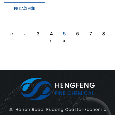
PRIKAŽI VIŠE
‹‹
‹
3
4
5
6
7
8
›
››
35 Hairun Road, Rudong Coastal Economic