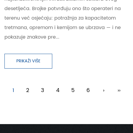
desetljeća. Brojke potvrđuju ono što operateri na
terenu već osjećaju: potražnja za kapacitetom
tretmana, opremom i kemijom se ubrzava — i ne
pokazuje znakove pre...
PRIKAŽI VIŠE
1
2
3
4
5
6
›
››