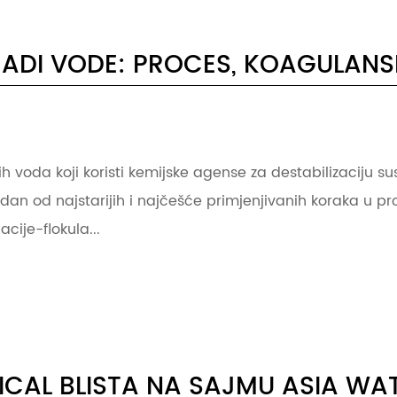
ADI VODE: PROCES, KOAGULANSI
voda koji koristi kemijske agense za destabilizaciju sus
 jedan od najstarijih i najčešće primjenjivanih koraka u p
cije-flokula...
CAL BLISTA NA SAJMU ASIA WAT