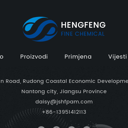
o
Proizvodi
Primjena
Vijesti
un Road, Rudong Coastal Economic Developme
Nantong city, Jiangsu Province
daisy@jshfpam.com
+86-13951412113