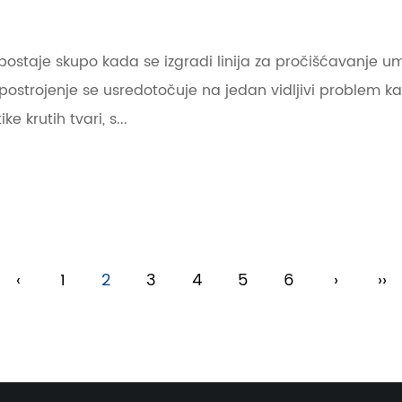
postaje skupo kada se izgradi linija za pročišćavanje 
ostrojenje se usredotočuje na jedan vidljivi problem kao š
 krutih tvari, s...
‹
1
2
3
4
5
6
›
››