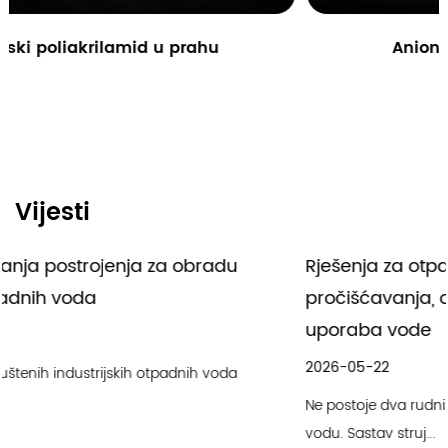
Anionski poliakrilamidni prah
Vijesti
Rješenja za otpadne vode iz rudnika: metode
pročišćavanja, odabir PAM-a i ponovna
uporaba vode
2026-05-22
Ne postoje dva rudnika koja proizvode identičnu otpadnu
vodu. Sastav struj...