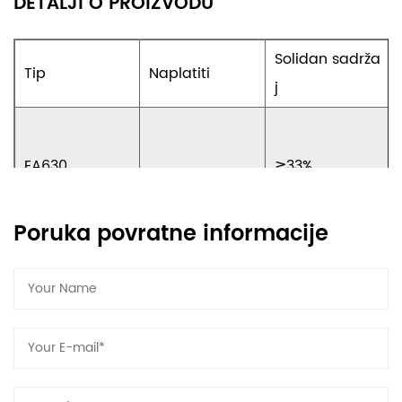
DETALJI O PROIZVODU
Solidan sadrža
Tip
Naplatiti
j
EA630
≧33%
sredina
Poruka povratne informacije
EA660
≧38%