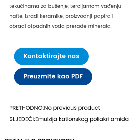
tekućinama za bušenje, tercijarnom vađenju
nafte, izradi keramike, proizvodnji papira i
obradi otpadnih voda prerade minerala,
bojenju i pranju ugljena. Zbog svojih svojstava
flokulanata, taloženja i adsorpcije, APAM
Kontaktirajte nas
emulzija naširoko se koristi u području
pročišćavanja otpadnih voda. Proizvodi serije
Preuzmite kao PDF
APAM emulzija imaju molekularnu težinu u
rasponu od 6 milijuna do 25 milijuna i alkalni su
proizvodi (pH ventil 7~14).
PRETHODNO:
No previous product
SLJEDEĆI:
Emulzija kationskog poliakrilamida