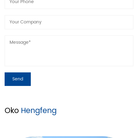
EA620
Niska
≧33%
Oko
Hengfeng