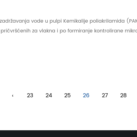
e zadržavanja vode u pulpi Kemikalije poliakrilamida (P
la pričvršćenih za vlakna i po formiranje kontrolirane mi
‹
23
24
25
26
27
28