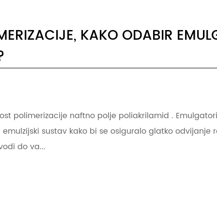
IMERIZACIJE, KAKO ODABIR EMU
?
t polimerizacije naftno polje poliakrilamid . Emulgatori
 emulzijski sustav kako bi se osiguralo glatko odvijanje 
vodi do va...