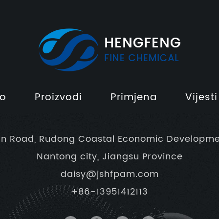
o
Proizvodi
Primjena
Vijesti
un Road, Rudong Coastal Economic Developme
Nantong city, Jiangsu Province
daisy@jshfpam.com
+86-13951412113