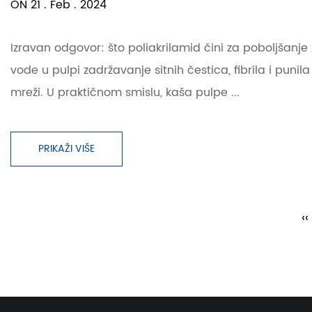
ON 21 . Feb . 2024
Izravan odgovor: što poliakrilamid čini za poboljšanj
vode u pulpi zadržavanje sitnih čestica, fibrila i puni
mreži. U praktičnom smislu, kaša pulpe ...
PRIKAŽI VIŠE
‹‹