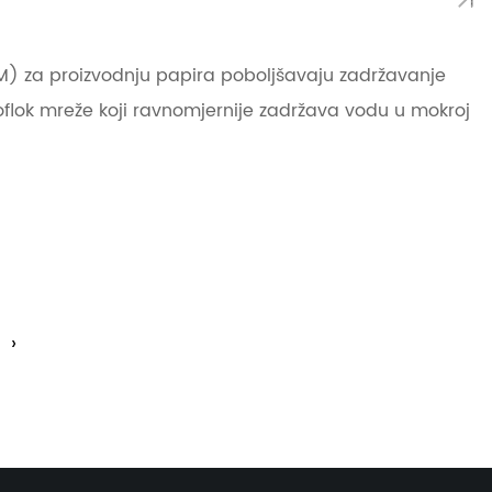
AM) za proizvodnju papira poboljšavaju zadržavanje
kroflok mreže koji ravnomjernije zadržava vodu u mokroj
›