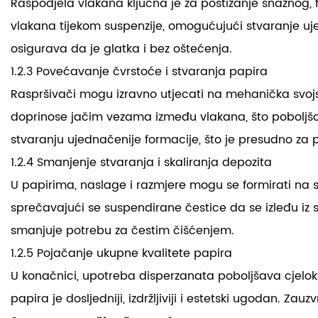
Raspodjela vlakana ključna je za postizanje snažnog,
vlakana tijekom suspenzije, omogućujući stvaranje uj
osigurava da je glatka i bez oštećenja.
1.2.3 Povećavanje čvrstoće i stvaranja papira
Raspršivači mogu izravno utjecati na mehanička svojs
doprinose jačim vezama između vlakana, što poboljšav
stvaranju ujednačenije formacije, što je presudno za p
1.2.4 Smanjenje stvaranja i skaliranja depozita
U papirima, naslage i razmjere mogu se formirati na 
sprečavajući se suspendirane čestice da se izleđu iz 
smanjuje potrebu za čestim čišćenjem.
1.2.5 Pojačanje ukupne kvalitete papira
U konačnici, upotreba disperzanata poboljšava cjeloku
papira je dosljedniji, izdržljiviji i estetski ugodan.