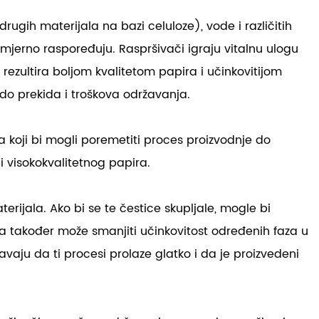
rugih materijala na bazi celuloze), vode i različitih
omjerno raspoređuju. Raspršivači igraju vitalnu ulogu
ezultira boljom kvalitetom papira i učinkovitijom
do prekida i troškova održavanja.
 koji bi mogli poremetiti proces proizvodnje do
i visokokvalitetnog papira.
rijala. Ako bi se te čestice skupljale, mogle bi
ja također može smanjiti učinkovitost određenih faza u
avaju da ti procesi prolaze glatko i da je proizvedeni