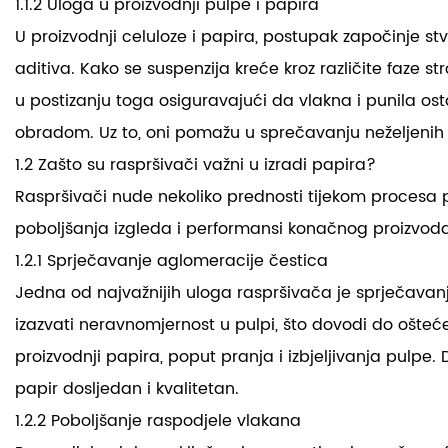
1.1.2 Uloga u proizvodnji pulpe i papira
U proizvodnji celuloze i papira, postupak započinje stv
aditiva. Kako se suspenzija kreće kroz različite faze 
u postizanju toga osiguravajući da vlakna i punila os
obradom. Uz to, oni pomažu u sprečavanju neželjenih 
1.2 Zašto su raspršivači važni u izradi papira?
Raspršivači nude nekoliko prednosti tijekom procesa 
poboljšanja izgleda i performansi konačnog proizvoda,
1.2.1 Sprječavanje aglomeracije čestica
Jedna od najvažnijih uloga raspršivača je sprječavanje
izazvati neravnomjernost u pulpi, što dovodi do ošteć
proizvodnji papira, poput pranja i izbjeljivanja pulpe.
papir dosljedan i kvalitetan.
1.2.2 Poboljšanje raspodjele vlakana