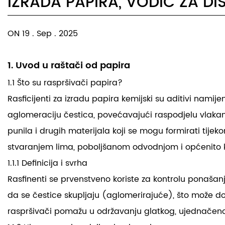
IZRADA PAPIRA, VODIČ ZA DI
ON 19 . Sep . 2025
1. Uvod u raštači od papira
1.1 Što su raspršivači papira?
Rasficijenti za izradu papira kemijski su aditivi namij
aglomeraciju čestica, povećavajući raspodjelu vlakan
punila i drugih materijala koji se mogu formirati tijek
stvaranjem lima, poboljšanom odvodnjom i općenito k
1.1.1 Definicija i svrha
Rasfinenti se prvenstveno koriste za kontrolu ponašanja
da se čestice skupljaju (aglomerirajuće), što može dove
raspršivači pomažu u održavanju glatkog, ujednačenog