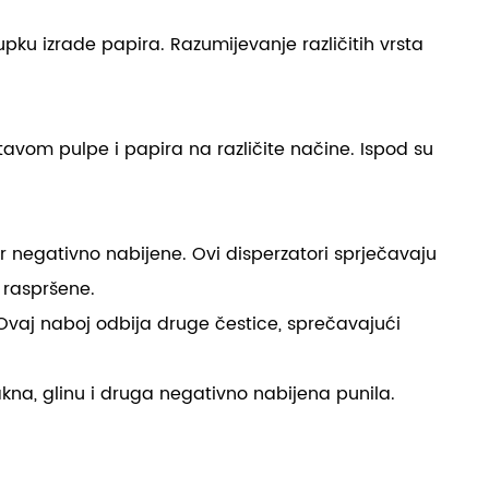
pku izrade papira. Razumijevanje različitih vrsta
ustavom pulpe i papira na različite načine. Ispod su
er negativno nabijene. Ovi disperzatori sprječavaju
 raspršene.
Ovaj naboj odbija druge čestice, sprečavajući
akna, glinu i druga negativno nabijena punila.