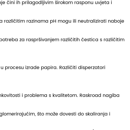
e čini ih prilagodljivim širokom rasponu uvjeta i
 različitim razinama pH mogu ili neutralizirati naboje
potreba za raspršivanjem različitih čestica s različitim
 procesu izrade papira. Različiti disperzatori
inkovitosti i problema s kvalitetom. Raskroad nagiba
 aglomerirajućim, što može dovesti do skaliranja i