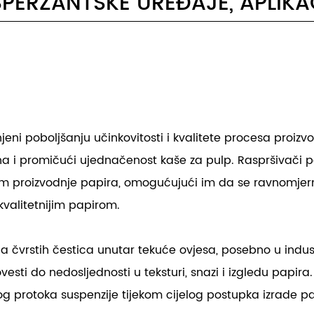
SPERZANTSKE UREĐAJE, APLIKA
enjeni poboljšanju učinkovitosti i kvalitete procesa proiz
a i promičući ujednačenost kaše za pulp. Raspršivači p
om proizvodnje papira, omogućujući im da se ravnomjernije
valitetnijim papirom.
 čvrstih čestica unutar tekuće ovjesa, posebno u industri
sti do nedosljednosti u teksturi, snazi ​​i izgledu papir
 protoka suspenzije tijekom cijelog postupka izrade pa