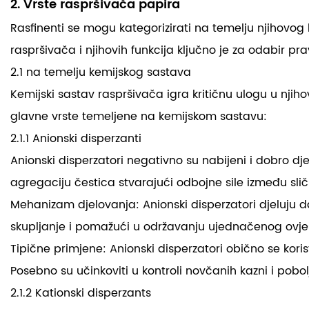
2. Vrste raspršivača papira
Rasfinenti se mogu kategorizirati na temelju njihovog 
raspršivača i njihovih funkcija ključno je za odabir p
2.1 na temelju kemijskog sastava
Kemijski sastav raspršivača igra kritičnu ulogu u njiho
glavne vrste temeljene na kemijskom sastavu:
2.1.1 Anionski disperzanti
Anionski disperzatori negativno su nabijeni i dobro dj
agregaciju čestica stvarajući odbojne sile između slič
Mehanizam djelovanja: Anionski disperzatori djeluju 
skupljanje i pomažući u održavanju ujednačenog ovje
Tipične primjene: Anionski disperzatori obično se kori
Posebno su učinkoviti u kontroli novčanih kazni i pobol
2.1.2 Kationski disperzants