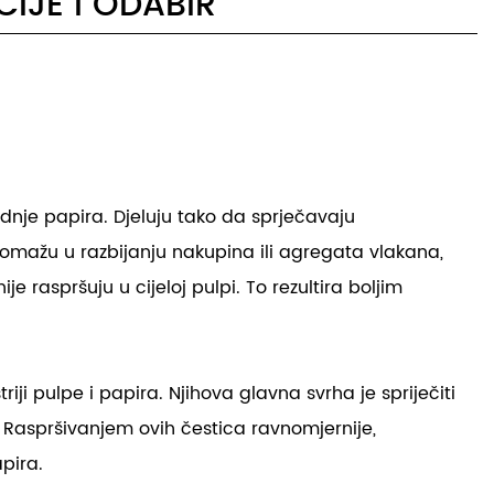
CIJE I ODABIR
vodnje papira. Djeluju tako da sprječavaju
omažu u razbijanju nakupina ili agregata vlakana,
 raspršuju u cijeloj pulpi. To rezultira boljim
ji pulpe i papira. Njihova glavna svrha je spriječiti
a. Raspršivanjem ovih čestica ravnomjernije,
pira.