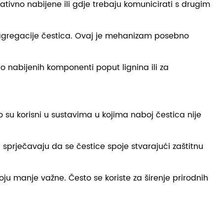
gativno nabijene ili gdje trebaju komunicirati s drugim
a agregacije čestica. Ovaj je mehanizam posebno
no nabijenih komponenti poput lignina ili za
o su korisni u sustavima u kojima naboj čestica nije
i sprječavaju da se čestice spoje stvarajući zaštitnu
oju manje važne. Često se koriste za širenje prirodnih