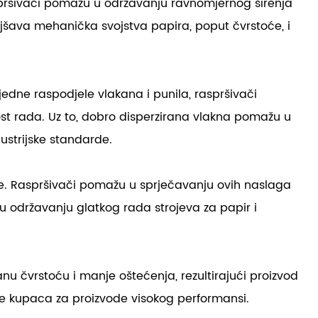
aspršivači pomažu u održavanju ravnomjernog širenja
jšava mehanička svojstva papira, poput čvrstoće, i
dne raspodjele vlakana i punila, raspršivači
ost rada. Uz to, dobro disperzirana vlakna pomažu u
ustrijske standarde.
nje. Raspršivači pomažu u sprječavanju ovih naslaga
u održavanju glatkog rada strojeva za papir i
u čvrstoću i manje oštećenja, rezultirajući proizvod
jeve kupaca za proizvode visokog performansi.