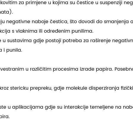
inkovitim za primjene u kojima su čestice u suspenziji ne
nata).
iraju negativne naboje čestica, što dovodi do smanjenj
kcija s vlaknima ili određenim punilima.
te u sustavima gdje postoji potreba za raširenje negativ
 i punila.
o svestranim u različitim procesima izrade papira. Posebn
roz stericku prepreku, gdje molekule disperziranja fizičk
iste u aplikacijama gdje su interakcije temeljene na nab
pira.