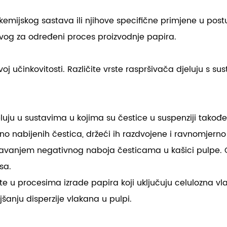
kemijskog sastava ili njihove specifične primjene u postu
ravog za određeni proces proizvodnje papira.
voj učinkovitosti. Različite vrste raspršivača djeluju s s
eluju u sustavima u kojima su čestice u suspenziji takođ
no nabijenih čestica, držeći ih razdvojene i ravnomjerno
davanjem negativnog naboja česticama u kašici pulpe. 
sa.
ste u procesima izrade papira koji uključuju celulozna vl
jšanju disperzije vlakana u pulpi.