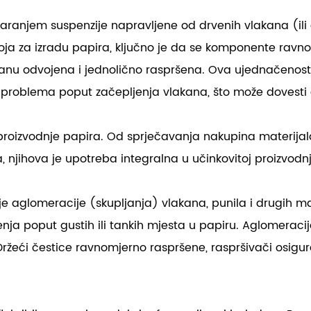
aranjem suspenzije napravljene od drvenih vlakana (ili d
stroja za izradu papira, ključno je da se komponente ravn
tanu odvojena i jednolično raspršena. Ova ujednačenost r
problema poput začepljenja vlakana, što može dovesti 
proizvodnje papira. Od sprječavanja nakupina materijala
 njihova je upotreba integralna u učinkovitoj proizvodnj
 aglomeracije (skupljanja) vlakana, punila i drugih mate
enja poput gustih ili tankih mjesta u papiru. Aglomeraci
 Držeći čestice ravnomjerno raspršene, raspršivači osigur