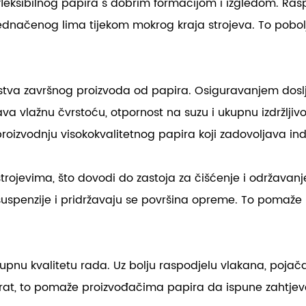
 fleksibilnog papira s dobrim formacijom i izgledom. R
ednačenog lima tijekom mokrog kraja strojeva. To pobol
tva završnog proizvoda od papira. Osiguravanjem doslje
a vlažnu čvrstoću, otpornost na suzu i ukupnu izdržljiv
roizvodnju visokokvalitetnog papira koji zadovoljava ind
strojevima, što dovodi do zastoja za čišćenje i održava
suspenzije i pridržavaju se površina opreme. To pomaže 
pnu kvalitetu rada. Uz bolju raspodjelu vlakana, pojačan
 Zauzvrat, to pomaže proizvođačima papira da ispune zaht