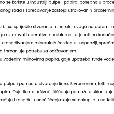
no se koriste u industriji pulpe i papira, posebno u proc
metanog rada i sprečavanje zastoja uzrokovanih proble
ko bi se spriječilo stvaranje mineralnih vaga na opremi i 
gu uzrokovati operativne probleme i utjecati na konačnu
luju raspršivanjem mineralnih čestica u suspenziji, spre
ja i smanjuje potrebu za održavanjem.
ni u vodenim mlinovima papira, gdje upotreba tvrde vode
e od pulpe i pomoć u stvaranju lima. S vremenom, felti m
pira. Osjetila raspršivači čišćenja pomažu u uklanjanju 
zgrađuju i raspršuju onečišćenja koja se nakupljaju na fe