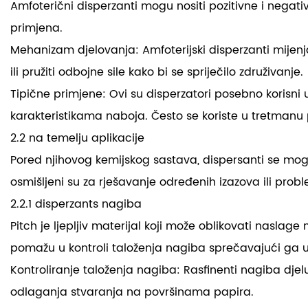
Amfoterični disperzanti mogu nositi pozitivne i negat
primjena.
Mehanizam djelovanja: Amfoterijski disperzanti mijenja
ili pružiti odbojne sile kako bi se spriječilo združivanje.
Tipične primjene: Ovi su disperzatori posebno korisni u
karakteristikama naboja. Često se koriste u tretmanu p
2.2 na temelju aplikacije
Pored njihovog kemijskog sastava, dispersanti se mogu 
osmišljeni su za rješavanje određenih izazova ili prob
2.2.1 disperzants nagiba
Pitch je ljepljiv materijal koji može oblikovati nasla
pomažu u kontroli taloženja nagiba sprečavajući ga u
Kontroliranje taloženja nagiba: Rasfinenti nagiba djelu
odlaganja stvaranja na površinama papira.