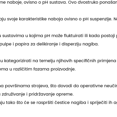
ivne naboje, ovisno o pH sustava. Ovo dvostruko ponašanj
ju svoje karakteristike naboja ovisno o pH suspenzije. Na
 sustavima u kojima pH može fluktuirati ili kada postoji 
ulpe i papira za delikiranje i disperziju nagiba.
kategorizirati na temelju njihovih specifičnih primjena u
lema u različitim fazama proizvodnje.
ge na površinama strojeva, što dovodi do operativne neuč
 združivanje i pridržavanje opreme.
ju tako što će se raspršiti čestice nagiba i spriječiti ih