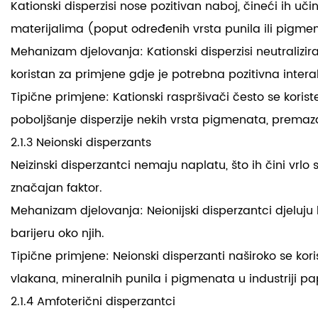
Kationski disperzisi nose pozitivan naboj, čineći ih uč
materijalima (poput određenih vrsta punila ili pigme
Mehanizam djelovanja: Kationski disperzisi neutraliz
koristan za primjene gdje je potrebna pozitivna intera
Tipične primjene: Kationski raspršivači često se koris
poboljšanje disperzije nekih vrsta pigmenata, premaza
2.1.3 Neionski disperzants
Neizinski disperzantci nemaju naplatu, što ih čini vrl
značajan faktor.
Mehanizam djelovanja: Neionijski disperzantci djeluju k
barijeru oko njih.
Tipične primjene: Neionski disperzanti naširoko se kor
vlakana, mineralnih punila i pigmenata u industriji pa
2.1.4 Amfoterični disperzantci