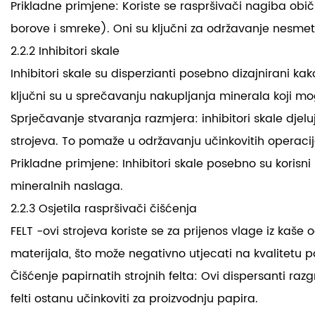
Prikladne primjene: Koriste se raspršivači nagiba obič
borove i smreke). Oni su ključni za održavanje nes
2.2.2 Inhibitori skale
Inhibitori skale su disperzianti posebno dizajnirani ka
ključni su u sprečavanju nakupljanja minerala koji mo
Sprječavanje stvaranja razmjera: inhibitori skale dje
strojeva. To pomaže u održavanju učinkovitih operaci
Prikladne primjene: Inhibitori skale posebno su koris
mineralnih naslaga.
2.2.3 Osjetila raspršivači čišćenja
FELT -ovi strojeva koriste se za prijenos vlage iz kaš
materijala, što može negativno utjecati na kvalitetu pa
Čišćenje papirnatih strojnih felta: Ovi dispersanti ra
felti ostanu učinkoviti za proizvodnju papira.