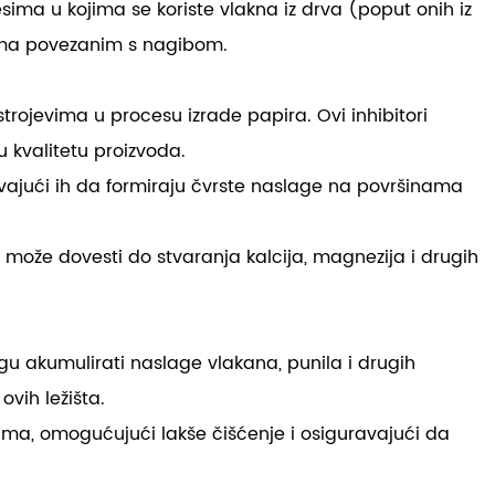
esima u kojima se koriste vlakna iz drva (poput onih iz
mima povezanim s nagibom.
strojevima u procesu izrade papira. Ovi inhibitori
 kvalitetu proizvoda.
čavajući ih da formiraju čvrste naslage na površinama
 može dovesti do stvaranja kalcija, magnezija i drugih
ogu akumulirati naslage vlakana, punila i drugih
ovih ležišta.
ltima, omogućujući lakše čišćenje i osiguravajući da