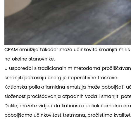
CPAM emulzija također može učinkovito smanjiti miris i b
na okolne stanovnike.
U usporedbi s tradicionalnim metodama pročišćavanja 
smanjiti potrošnju energije i operativne troškove.
Kationska poliakrilamidna emulzija
može poboljšati uč
složenost pročišćavanja otpadnih voda i smanjiti po
Dakle, možete vidjeti da kationska poliakrilamidna e
poboljšamo učinkovitost tretmana, pročistimo kvalitet