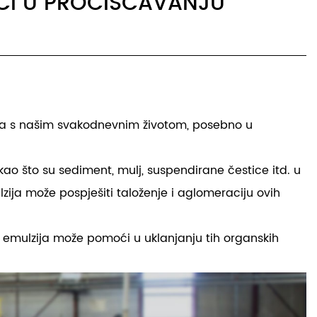
ĆI U PROČIŠĆAVANJU
zana s našim svakodnevnim životom, posebno u
kao što su sediment, mulj, suspendirane čestice itd. u
zija može pospješiti taloženje i aglomeraciju ovih
PAM emulzija može pomoći u uklanjanju tih organskih