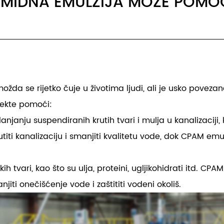
AMIDNA EMULZIJA MOŽE POMO
žda se rijetko čuje u životima ljudi, ali je usko pove
pekte pomoći:
janju suspendiranih krutih tvari i mulja u kanalizaciji, 
iti kanalizaciju i smanjiti kvalitetu vode, dok CPAM emul
ih tvari, kao što su ulja, proteini, ugljikohidrati itd. C
jiti onečišćenje vode i zaštititi vodeni okoliš.