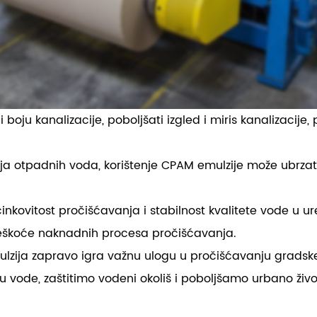
oju kanalizacije, poboljšati izgled i miris kanalizacije, 
otpadnih voda, korištenje CPAM emulzije može ubrzati p
inkovitost pročišćavanja i stabilnost kvalitete vode u 
teškoće naknadnih procesa pročišćavanja.
mulzija zapravo igra važnu ulogu u pročišćavanju grads
u vode, zaštitimo vodeni okoliš i poboljšamo urbano živo