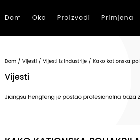
Dom
Oko
Proizvodi
Primjena
Dom
/
Vijesti
/
Vijesti iz industrije
/
Kako kationska po
Vijesti
Jiangsu Hengfeng je postao profesionalna baza za p