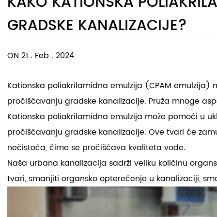
KAKO KATIONSKA POLIAKRIL
GRADSKE KANALIZACIJE?
ON 21 . Feb . 2024
Kationska poliakrilamidna emulzija
(CPAM emulzija) mo
pročišćavanju gradske kanalizacije. Pruža mnoge as
Kationska poliakrilamidna emulzija može pomoći u uklan
pročišćavanju gradske kanalizacije. Ove tvari će zamut
nečistoća, čime se pročišćava kvaliteta vode.
Naša urbana kanalizacija sadrži veliku količinu organsk
tvari, smanjiti organsko opterećenje u kanalizaciji, sman